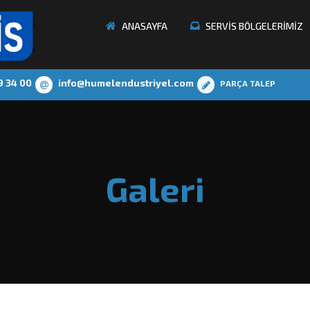
ANASAYFA
SERVİS BÖLGELERİMİZ
9 34 00
info@humelendustriyel.com
PARÇA TALEP
Galeri