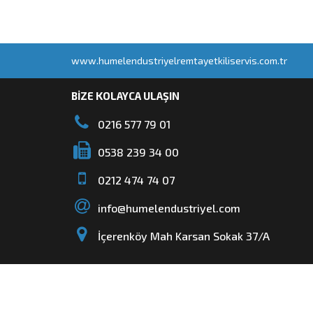
www.humelendustriyelremtayetkiliservis.com.tr
BİZE KOLAYCA ULAŞIN
0216 577 79 01
0538 239 34 00
0212 474 74 07
info@humelendustriyel.com
İçerenköy Mah Karsan Sokak 37/A