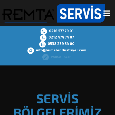
0216 577 79 01
0212 474 74 07
0538 239 34 00
info@humelendustriyel.com
PARÇA TALEP
SERVİS
BÖLGELERİMİZ