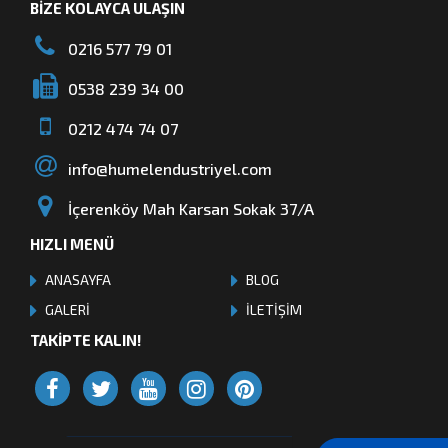
BİZE KOLAYCA ULAŞIN
0216 577 79 01
0538 239 34 00
0212 474 74 07
info@humelendustriyel.com
İçerenköy Mah Karsan Sokak 37/A
HIZLI MENÜ
ANASAYFA
BLOG
GALERİ
İLETİŞİM
TAKİPTE KALIN!