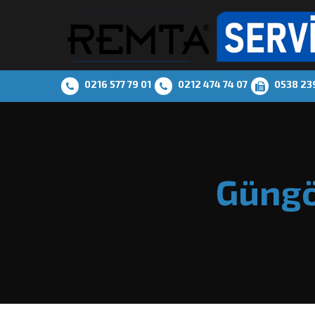
0216 577 79 01
0212 474 74 07
0538 23
Güngö