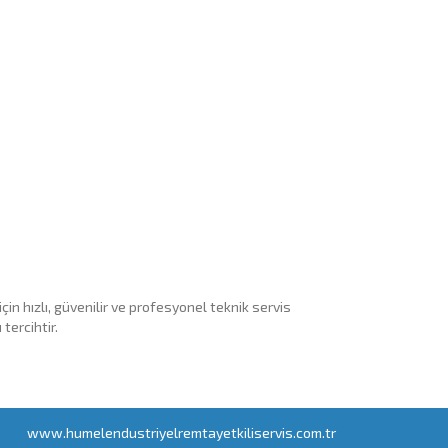
n hızlı, güvenilir ve profesyonel teknik servis
tercihtir.
www.humelendustriyelremtayetkiliservis.com.tr