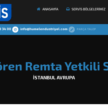
ANASAYFA
SERVİS BÖLGELERİMİZ
9 34 00
info@humelendustriyel.com
PARÇA TALEP
ren Remta Yetkili S
İSTANBUL AVRUPA