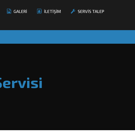
GALERİ
İLETİŞİM
SERVİS TALEP
ervisi