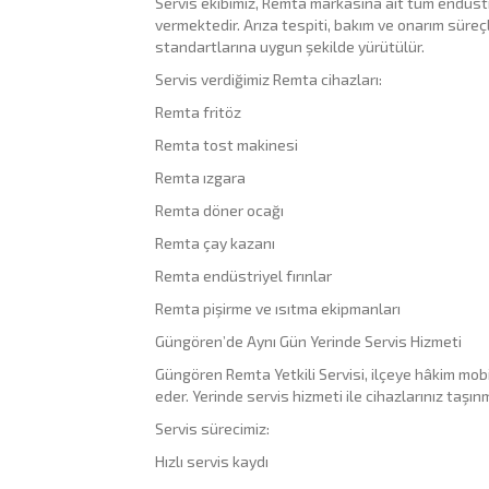
Servis ekibimiz, Remta markasına ait tüm endüstr
vermektedir. Arıza tespiti, bakım ve onarım süreç
standartlarına uygun şekilde yürütülür.
Servis verdiğimiz Remta cihazları:
Remta fritöz
Remta tost makinesi
Remta ızgara
Remta döner ocağı
Remta çay kazanı
Remta endüstriyel fırınlar
Remta pişirme ve ısıtma ekipmanları
Güngören’de Aynı Gün Yerinde Servis Hizmeti
Güngören Remta Yetkili Servisi, ilçeye hâkim mob
eder. Yerinde servis hizmeti ile cihazlarınız taşın
Servis sürecimiz:
Hızlı servis kaydı