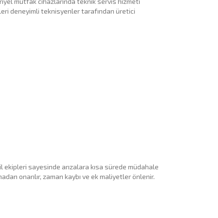
iyel mutfak cihazlarında teknik servis hizmeti
leri deneyimli teknisyenler tarafından üretici
il ekipleri sayesinde arızalara kısa sürede müdahale
madan onarılır, zaman kaybı ve ek maliyetler önlenir.